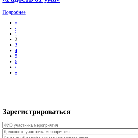
Подробнее
«
Страницы
‹
1
2
3
4
5
6
›
»
Зарегистрироваться
ФИО участника мероприятия
*
Должность участника мероприятия
*
Контактный телефон участника мероприятия
*