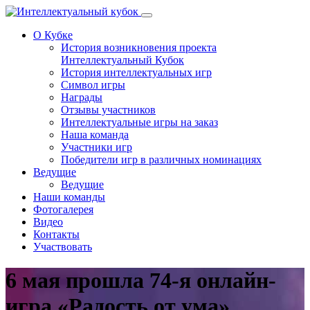
Перейти к основному содержанию
О Кубке
История возникновения проекта
Интеллектуальный Кубок
История интеллектуальных игр
Символ игры
Награды
Отзывы участников
Интеллектуальные игры на заказ
Наша команда
Участники игр
Победители игр в различных номинациях
Ведущие
Ведущие
Наши команды
Фотогалерея
Видео
Контакты
Участвовать
6 мая прошла 74-я онлайн-
игра «Радость от ума»