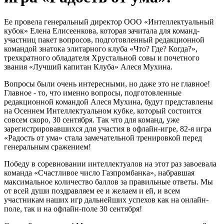
Ее провела генеральный директор ООО «Интеллектуальный
кубок» Елена Елисеенкова, которая зачитала для команд-
участниц пакет вопросов, подготовленный редакционной
командой знатока элитарного клуба «Что? Где? Когда?»,
трехкратного обладателя Хрустальной совы и почетного
звания «Лучший капитан Клуба» Алеся Мухина.
Вопросы были очень интересными, но даже это не главное!
Главное - то, что именно вопросы, подготовленные
редакционной командой Алеся Мухина, будут представлены
на Осеннем Интеллектуальном кубке, который состоится
совсем скоро, 30 сентября. Так что для команд, уже
зарегистрировавшихся для участия в офлайн-игре, 82-я игра
«Радость от ума» стала замечательной тренировкой перед
генеральным сражением!
Победу в соревновании интеллектуалов на этот раз завоевала
команда «Счастливое число Газпромбанка», набравшая
максимальное количество баллов за правильные ответы. Мы
от всей души поздравляем ее и желаем и ей, и всем
участникам наших игр дальнейших успехов как на онлайн-
поле, так и на офлайн-поле 30 сентября!