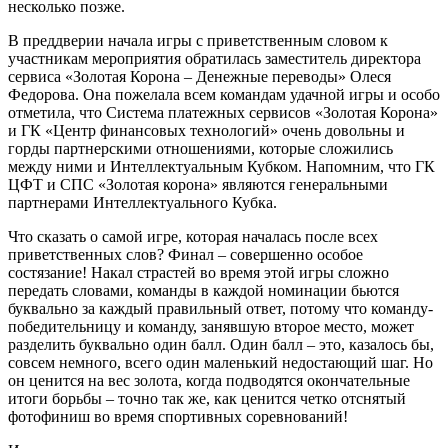
несколько позже.
В преддверии начала игры с приветственным словом к
участникам мероприятия обратилась заместитель директора
сервиса «Золотая Корона – Денежные переводы» Олеся
Федорова. Она пожелала всем командам удачной игры и особо
отметила, что Система платежных сервисов «Золотая Корона»
и ГК «Центр финансовых технологий» очень довольны и
горды партнерскими отношениями, которые сложились
между ними и Интеллектуальным Кубком. Напомним, что ГК
ЦФТ и СПС «Золотая корона» являются генеральными
партнерами Интеллектуального Кубка.
Что сказать о самой игре, которая началась после всех
приветственных слов? Финал – совершенно особое
состязание! Накал страстей во время этой игры сложно
передать словами, команды в каждой номинации бьются
буквально за каждый правильный ответ, потому что команду-
победительницу и команду, занявшую второе место, может
разделить буквально один балл. Один балл – это, казалось бы,
совсем немного, всего один маленький недостающий шаг. Но
он ценится на вес золота, когда подводятся окончательные
итоги борьбы – точно так же, как ценится четко отснятый
фотофиниш во время спортивных соревнований!