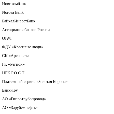
Новикомбанк
Nordea Bank
БайкалИнвестБанк
Ассоциация банков России
QIWI
ФДУ «Красивые люди»
СК «Арсеналъ»
ГК «Регион»
НРК Р.О.С.Т.
Платежный сервис «Золотая Корона»
Банки.ру
АО «Гипротрубопровод»
АО «Зарубежнефть»