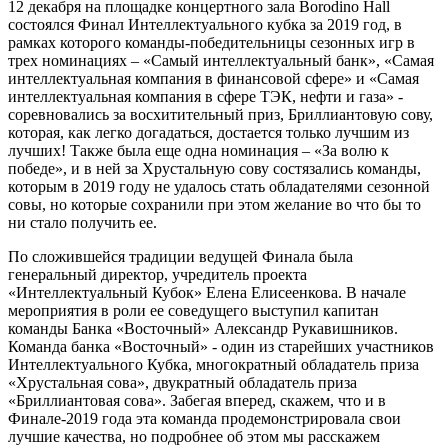
12 декабря на площадке концертного зала Borodino Hall
состоялся Финал Интеллектуального кубка за 2019 год, в
рамках которого команды-победительницы сезонных игр в
трех номинациях – «Самый интеллектуальный банк», «Самая
интеллектуальная компания в финансовой сфере» и «Самая
интеллектуальная компания в сфере ТЭК, нефти и газа» -
соревновались за восхитительный приз, Бриллиантовую сову,
которая, как легко догадаться, достается только лучшим из
лучших! Также была еще одна номинация – «За волю к
победе», и в ней за Хрустальную сову состязались команды,
которым в 2019 году не удалось стать обладателями сезонной
совы, но которые сохранили при этом желание во что бы то
ни стало получить ее.
По сложившейся традиции ведущей Финала была
генеральный директор, учредитель проекта
«Интеллектуальный Кубок» Елена Елисеенкова. В начале
мероприятия в роли ее соведущего выступил капитан
команды Банка «Восточный» Александр Рукавишников.
Команда банка «Восточный» - один из старейших участников
Интеллектуального Кубка, многократный обладатель приза
«Хрустальная сова», двукратный обладатель приза
«Бриллиантовая сова». Забегая вперед, скажем, что и в
Финале-2019 года эта команда продемонстрировала свои
лучшие качества, но подробнее об этом мы расскажем