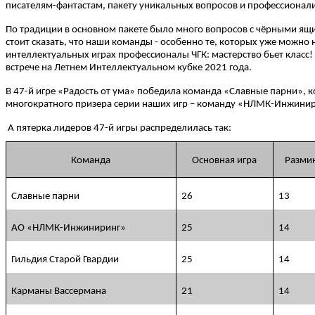
писателям-фантастам, пакету уникальных вопросов и профессионал
По традиции в основном пакете было много вопросов с чёрными ящ
стоит сказать, что наши команды - особенно те, которых уже можно 
интеллектуальных играх профессионалы ЧГК: мастерство бьет класс! 
встрече на Летнем Интеллектуальном кубке 2021 года.
В 47-й игре «Радость от ума» победила команда «Славные парни», к
многократного призера серии наших игр – команду «НЛМК-Инжинир
А пятерка лидеров 47-й игры распределилась так:
Команда
Основная игра
Разми
Славные парни
26
13
АО «НЛМК-Инжиниринг»
25
14
Гильдия Старой Гвардии
25
14
Карманы Вассермана
21
14