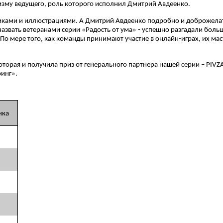
изму ведущего, роль которого исполнил Дмитрий Авдеенко.
иками и иллюстрациями. А Дмитрий Авдеенко подробно и доброжелате
назвать ветеранами серии «Радость от ума» - успешно разгадали больш
По мере того, как команды принимают участие в онлайн-играх, их мас
оторая и получила приз от генерального партнера нашей серии – PIV
инг».
нка