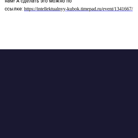
нам! А сделать это можно по
ссылке:
https://intellektualnyy-kubok.timepad.ru/event/1341667/